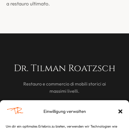
a restauro ultimato.
Dr. Tilman Roatzsch
Restauro e commercio di mobili storici ai
massimi livelli.
SCOPRI
Einwilligung verwalten
Um dir ein optimales Erlebnis zu bieten, verwenden wir Technologien wie