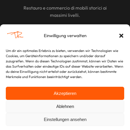
Restauro e commercio di mobili storici ai
massimi livelli.
SCOPRI
Einwilligung verwalten
Um dir ein optimales Erlebnis zu bieten, verwenden wir Technologien wie
Cookies, um Geräteinformationen zu speichern und/oder darauf
LEGALE
zuzugreifen. Wenn du diesen Technologien zustimmst, können wir Daten wie
das Surfverhalten oder eindeutige IDs auf dieser Website verarbeiten. Wenn
Note Legali
du deine Einwilligung nicht erteilst oder zurückziehst, können bestimmte
Merkmale und Funktionen beeinträchtigt werden.
Informativa sulla Privacy
Akzeptieren
Ablehnen
Einstellungen ansehen
© 2026 Dr. Tilman Roatzsch. Progettato con Heritage Modernism.