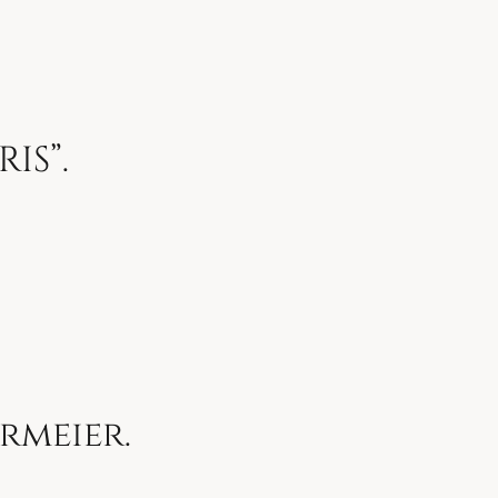
IS”.
rmeier.