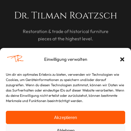
Dr. Tilman Roatzsch
Restoration & trade of historical furniture
pieces at the highest level.
DISCOVER
Einwilligung verwalten
Um dir ein optimales Erlebnis zu bieten, verwenden wir Technologien wie
Cookies, um Geräteinformationen zu speichern und/oder darauf
LEGAL
zuzugreifen. Wenn du diesen Technologien zustimmst, können wir Daten wie
das Surfverhalten oder eindeutige IDs auf dieser Website verarbeiten. Wenn
Imprint
du deine Einwilligung nicht erteilst oder zurückziehst, können bestimmte
Merkmale und Funktionen beeinträchtigt werden.
Privacy Policy
Akzeptieren
Ablehnen