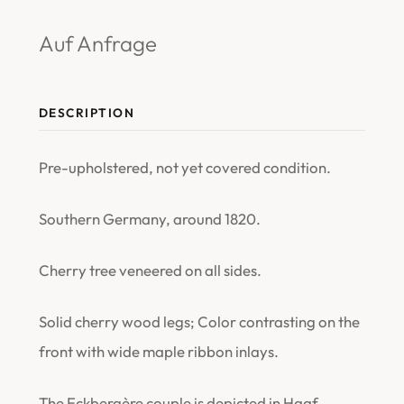
Auf Anfrage
DESCRIPTION
Pre-upholstered, not yet covered condition.
Southern Germany, around 1820.
Cherry tree veneered on all sides.
Solid cherry wood legs; Color contrasting on the
front with wide maple ribbon inlays.
The Eckbergère couple is depicted in Haaf,