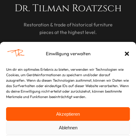
Dr. Tilman Roatzsch
Restoration & trade of historical furniture
pieces at the highest level.
DISCOVER
Einwilligung verwalten
Um dir ein optimales Erlebnis zu bieten, verwenden wir Technologien wie
Cookies, um Geräteinformationen zu speichern und/oder darauf
LEGAL
zuzugreifen. Wenn du diesen Technologien zustimmst, können wir Daten wie
das Surfverhalten oder eindeutige IDs auf dieser Website verarbeiten. Wenn
Imprint
du deine Einwilligung nicht erteilst oder zurückziehst, können bestimmte
Merkmale und Funktionen beeinträchtigt werden.
Privacy Policy
Akzeptieren
Ablehnen