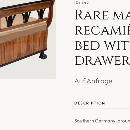
ID: 845
Rare m
recamiè
bed wit
drawer)
Auf Anfrage
DESCRIPTION
Southern Germany, aroun