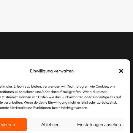
LEGAL
Einwilligung verwalten
Imprint
ptimales Erlebnis zu bieten, verwenden wir Technologien wie Cookies, um
Privacy Policy
ationen zu speichern und/oder darauf zuzugreifen. Wenn du diesen
 zustimmst, können wir Daten wie das Surfverhalten oder eindeutige IDs auf
te verarbeiten. Wenn du deine Einwilligung nicht erteilst oder zurückziehst,
immte Merkmale und Funktionen beeinträchtigt werden.
eptieren
Ablehnen
Einstellungen ansehen