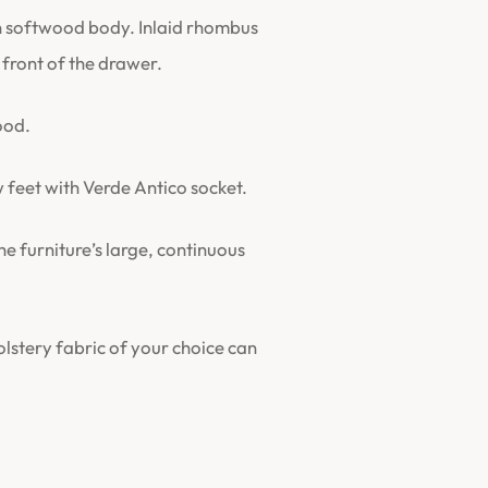
 softwood body. Inlaid rhombus
front of the drawer.
ood.
w feet with Verde Antico socket.
the furniture’s large, continuous
stery fabric of your choice can