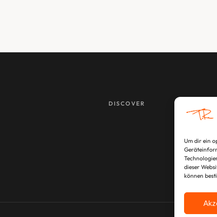
DISCOVER
Um dir ein o
Geräteinform
Technologien
dieser Websi
können best
Akz