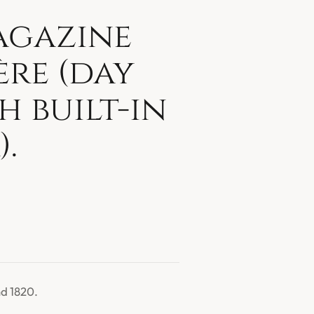
agazine
re (day
h built-in
.
d 1820.