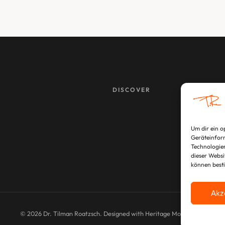
DISCOVER
Um dir ein o
Geräteinform
Technologien
dieser Websi
können best
Akz
© 2026 Dr. Tilman Roatzsch. Designed with Heritage Modernism.