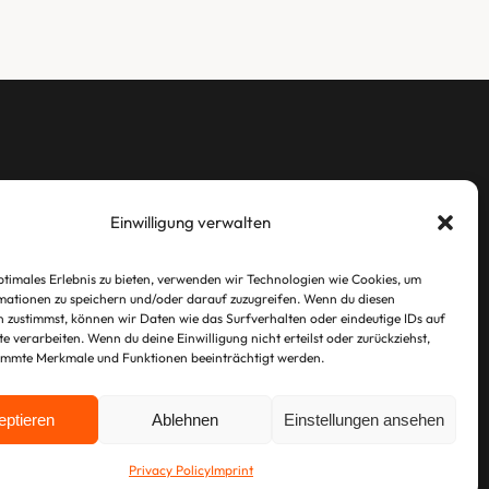
LEGAL
Einwilligung verwalten
Imprint
ptimales Erlebnis zu bieten, verwenden wir Technologien wie Cookies, um
Privacy Policy
ationen zu speichern und/oder darauf zuzugreifen. Wenn du diesen
 zustimmst, können wir Daten wie das Surfverhalten oder eindeutige IDs auf
te verarbeiten. Wenn du deine Einwilligung nicht erteilst oder zurückziehst,
immte Merkmale und Funktionen beeinträchtigt werden.
eptieren
Ablehnen
Einstellungen ansehen
Privacy Policy
Imprint