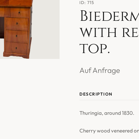
ID: 715
Biederm
with r
top.
Auf Anfrage
DESCRIPTION
Thuringia, around 1830.
Cherry wood veneered on