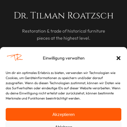
Dr. Tilman Roatzsch
Restoration & trade of historical furniture
pieces at the highest level.
DISCOVER
Einwilligung verwalten
Um dir ein optimales Erlebnis zu bieten, verwenden wir Technologien wie
Cookies, um Geräteinformationen zu speichern und/oder darauf
LEGAL
zuzugreifen. Wenn du diesen Technologien zustimmst, können wir Daten wie
das Surfverhalten oder eindeutige IDs auf dieser Website verarbeiten. Wenn
Imprint
du deine Einwilligung nicht erteilst oder zurückziehst, können bestimmte
Merkmale und Funktionen beeinträchtigt werden.
Privacy Policy
Akzeptieren