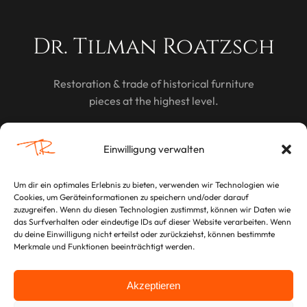
Dr. Tilman Roatzsch
Restoration & trade of historical furniture
pieces at the highest level.
DISCOVER
Einwilligung verwalten
Um dir ein optimales Erlebnis zu bieten, verwenden wir Technologien wie
Cookies, um Geräteinformationen zu speichern und/oder darauf
LEGAL
zuzugreifen. Wenn du diesen Technologien zustimmst, können wir Daten wie
das Surfverhalten oder eindeutige IDs auf dieser Website verarbeiten. Wenn
Imprint
du deine Einwilligung nicht erteilst oder zurückziehst, können bestimmte
Merkmale und Funktionen beeinträchtigt werden.
Privacy Policy
Akzeptieren