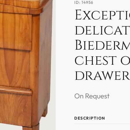
ID: 14956
Except
delicat
Biederm
chest o
drawer
On Request
DESCRIPTION