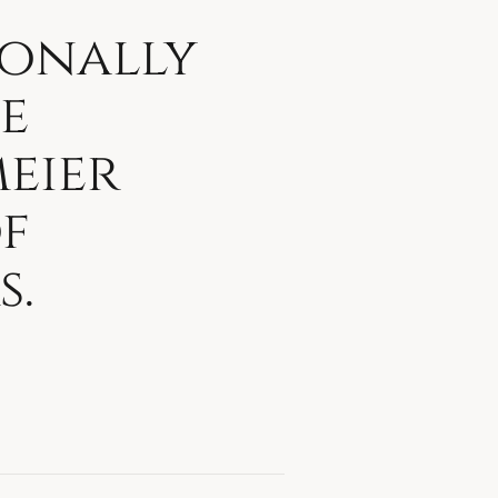
ionally
e
eier
f
s.