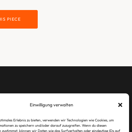
IS PIECE
LEGAL
Einwilligung verwalten
Imprint
ptimales Erlebnis zu bieten, verwenden wir Technologien wie Cookies, um
Privacy Policy
ationen zu speichern und/oder darauf zuzugreifen. Wenn du diesen
 zustimmst, können wir Daten wie das Surfverhalten oder eindeutige IDs auf