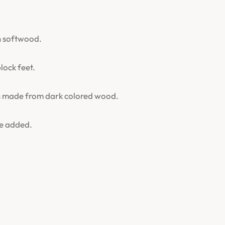
 softwood.
lock feet.
es made from dark colored wood.
ne added.