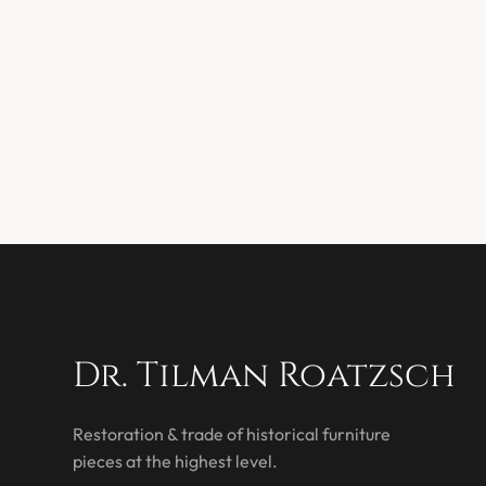
Dr. Tilman Roatzsch
Restoration & trade of historical furniture
pieces at the highest level.