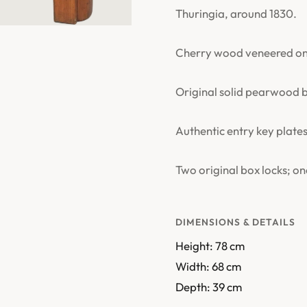
Thuringia, around 1830.
Cherry wood veneered on
Original solid pearwood b
Authentic entry key plat
Two original box locks; o
DIMENSIONS & DETAILS
Height: 78 cm
Width: 68 cm
Depth: 39 cm